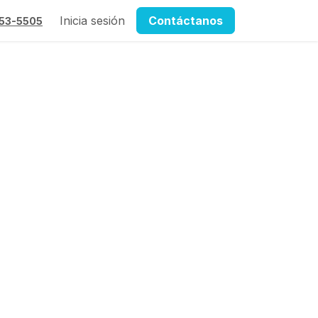
Inicia sesión
Contáctanos
53
-550
5